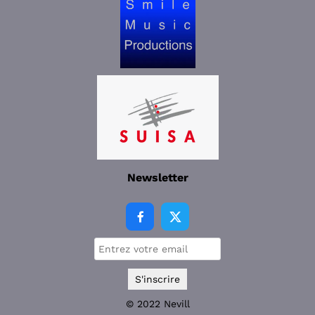
Newsletter


© 2022 Nevill